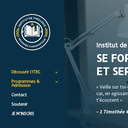
Institut d
SE FO
ET SE
Découvrir l’ITRC
Programmes &
Admission
« Veille sur t
car, en agissan
Contact
t’écoutent »
Soutenir
– 1 Timothée 4
JE M’INSCRIS