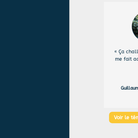
« Ç
a chal
me fait a
Guillaum
Voir le t