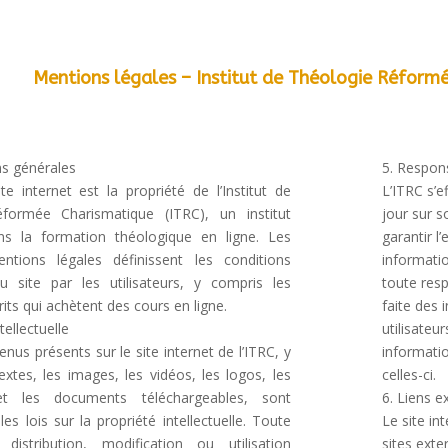
Mentions légales – Institut de Théologie Réform
ns générales
5. Respons
te internet est la propriété de l’Institut de
L’ITRC s’e
formée Charismatique (ITRC), un institut
jour sur s
ans la formation théologique en ligne. Les
garantir l
ntions légales définissent les conditions
informatio
 du site par les utilisateurs, y compris les
toute resp
rits qui achètent des cours en ligne.
faite des 
tellectuelle
utilisateur
nus présents sur le site internet de l’ITRC, y
informati
extes, les images, les vidéos, les logos, les
celles-ci.
et les documents téléchargeables, sont
6. Liens e
es lois sur la propriété intellectuelle. Toute
Le site in
 distribution, modification ou utilisation
sites exte