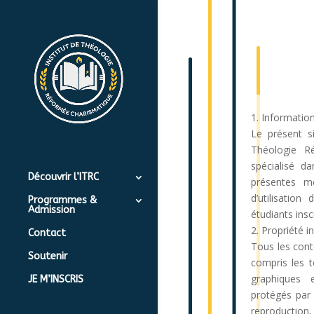
1. Informatio
Le présent si
Théologie Ré
spécialisé d
Découvrir l’ITRC
présentes me
d’utilisation
Programmes &
Admission
étudiants insc
2. Propriété in
Contact
Tous les conte
Soutenir
compris les t
graphiques 
JE M’INSCRIS
protégés par l
reproduction,