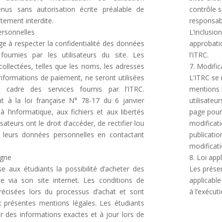
enus sans autorisation écrite préalable de
contrôle s
ctement interdite.
responsabi
ersonnelles
L’inclusio
ge à respecter la confidentialité des données
approbati
fournies par les utilisateurs du site. Les
l’ITRC.
collectées, telles que les noms, les adresses
7. Modifi
 informations de paiement, ne seront utilisées
L’ITRC se 
 cadre des services fournis par l’ITRC.
mentions 
 à la loi française N° 78-17 du 6 janvier
utilisateu
à l’informatique, aux fichiers et aux libertés
page pour
isateurs ont le droit d’accéder, de rectifier lou
modificati
 leurs données personnelles en contactant
publicatio
modificati
igne
8. Loi app
e aux étudiants la possibilité d’acheter des
Les présen
e via son site internet. Les conditions de
applicable 
récisées lors du processus d’achat et sont
à l’exécu
 présentes mentions légales. Les étudiants
ir des informations exactes et à jour lors de