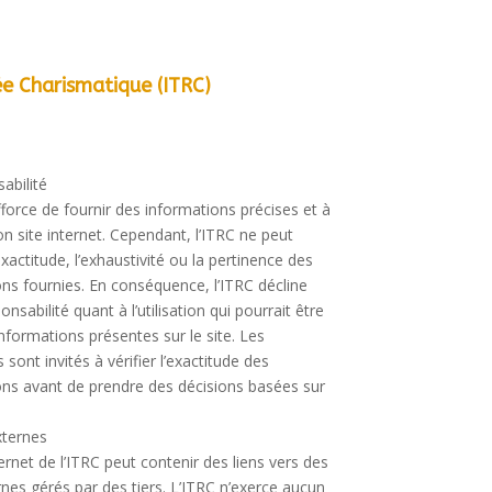
ée Charismatique (ITRC)
abilité
fforce de fournir des informations précises et à
on site internet. Cependant, l’ITRC ne peut
’exactitude, l’exhaustivité ou la pertinence des
ns fournies. En conséquence, l’ITRC décline
onsabilité quant à l’utilisation qui pourrait être
informations présentes sur le site. Les
s sont invités à vérifier l’exactitude des
ons avant de prendre des décisions basées sur
xternes
ternet de l’ITRC peut contenir des liens vers des
rnes gérés par des tiers. L’ITRC n’exerce aucun