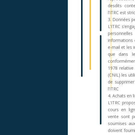
desdits cont
l’ITRC est stri
3. Données p
L’ITRC s’enga
personnelles 
informations 
e-mail et les
que dans le
conformément
1978 relative 
(CNIL) les util
de supprimer
l’ITRC
4. Achats en l
L’ITRC propos
cours en lign
vente sont p
soumises aux
doivent fourn