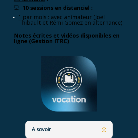
💻
10 sessions en distanciel :
1 par mois : avec animateur (Joël
Thibault et Rémi Gomez en alternance)
Notes écrites et vidéos disponibles en
ligne (Gestion ITRC)
A savoir