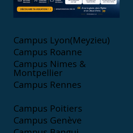
Campus Lyon(Meyzieu)
Campus Roanne
Campus Nimes &
Montpellier
Campus Rennes
Campus Poitiers
Campus Genève
Campus Bangui